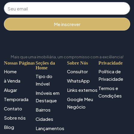
Me inscrever
Mais que uma imobiliária, um compromisso com a excêlencia!
Nossas Páginas
Seções da
Sobre Nós
Privacidade
Home
Home
Consultor
Política de
Tipo do
Privacidade
à Venda
WhatsApp
Imóvel
Termos e
Alugar
Links externos
Imóveis em
Condições
Temporada
Google Meu
Destaque
Negócio
Contato
Bairros
Sobre nós
Cidades
Blog
Lançamentos