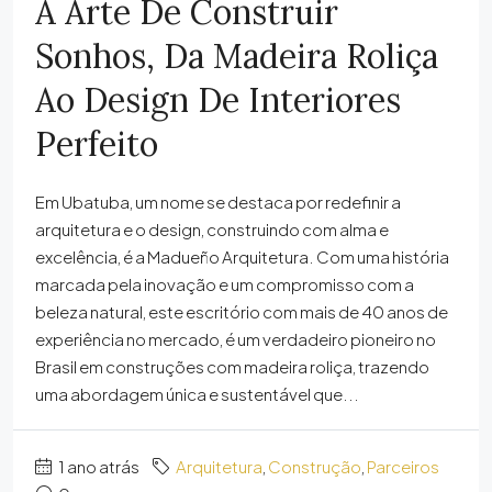
A Arte De Construir
Sonhos, Da Madeira Roliça
Ao Design De Interiores
Perfeito
Em Ubatuba, um nome se destaca por redefinir a
arquitetura e o design, construindo com alma e
excelência, é a Madueño Arquitetura. Com uma história
marcada pela inovação e um compromisso com a
beleza natural, este escritório com mais de 40 anos de
experiência no mercado, é um verdadeiro pioneiro no
Brasil em construções com madeira roliça, trazendo
uma abordagem única e sustentável que...
1 ano atrás
Arquitetura
,
Construção
,
Parceiros