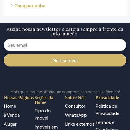
Caraguatatuba
Assine nossa newsletter e esteja sempre à frente da
informação.
Me inscrever
Mais que uma imobiliária, um compromisso com a excêlencia!
Nossas Páginas
Seções da
Sobre Nós
Privacidade
Home
Home
Consultor
Política de
Tipo do
Privacidade
à Venda
WhatsApp
Imóvel
Termos e
Alugar
Links externos
Imóveis em
Condições