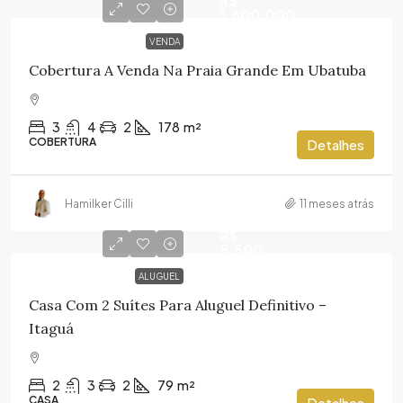
R$
1.600.000
VENDA
Cobertura A Venda Na Praia Grande Em Ubatuba
3
4
2
178
m²
COBERTURA
Detalhes
Hamilker Cilli
11 meses atrás
R$
5.500
ALUGUEL
Casa Com 2 Suítes Para Aluguel Definitivo –
Itaguá
2
3
2
79
m²
CASA
Detalhes