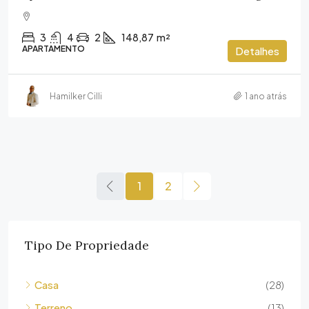
3
4
2
148,87
m²
APARTAMENTO
Detalhes
Hamilker Cilli
1 ano atrás
1
2
Tipo De Propriedade
Casa
(28)
Terreno
(13)