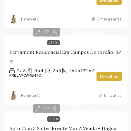
Hamilker Cilli
12 meses atrás
R$
2.154.583,40
VENDA
Ferramont Residencial Em Campos Do Jordão-SP
2 a 3
3 a 4
2 a 3
164 a 192
m²
PRÉ LANÇAMENTO
Detalhes
Hamilker Cilli
1 ano atrás
R$
3.480.000,00
VENDA
Apto Com 3 Suítes Frente Mar A Venda – Itaguá