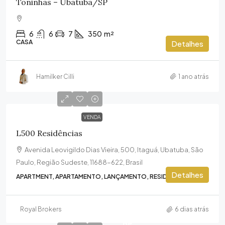
Toninhas – Ubatuba/SP
6
6
7
350
m²
CASA
Detalhes
Hamilker Cilli
1 ano atrás
VENDA
L500 Residências
Avenida Leovigildo Dias Vieira, 500, Itaguá, Ubatuba, São
Paulo, Região Sudeste, 11688-622, Brasil
Detalhes
APARTMENT, APARTAMENTO, LANÇAMENTO, RESIDENTIAL
Royal Brokers
6 dias atrás