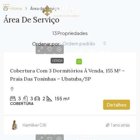
Home
Área de serviço
Área De Serviço
13 Propriedades
Ordem padrão
Ordenar por:
R$3.700.000
VENDA
ID
Cobertura Com 3 Dormitórios À Venda, 155 M² –
Praia Das Toninhas – Ubatuba/SP
3
3
2
155
m²
COBERTURA
Detalhes
Hamilker Cilli
1 ano atrás