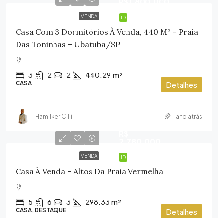
R$1.800.000
VENDA
ID
Casa Com 3 Dormitórios À Venda, 440 M² – Praia
Das Toninhas – Ubatuba/SP
3
2
2
440.29
m²
CASA
Detalhes
Hamilker Cilli
1 ano atrás
R$
2.780.000
VENDA
ID
Casa À Venda – Altos Da Praia Vermelha
5
6
3
298.33
m²
CASA, DESTAQUE
Detalhes