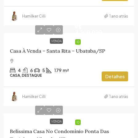
Hamilker Cilli
1 ano atrás
R$
2.500.000
VENDA
ID
Casa À Venda – Santa Rita – Ubatuba/SP
4
6
5
179
m²
CASA, DESTAQUE
Detalhes
Hamilker Cilli
1 ano atrás
VENDA
ID
Belíssima Casa No Condomínio Ponta Das