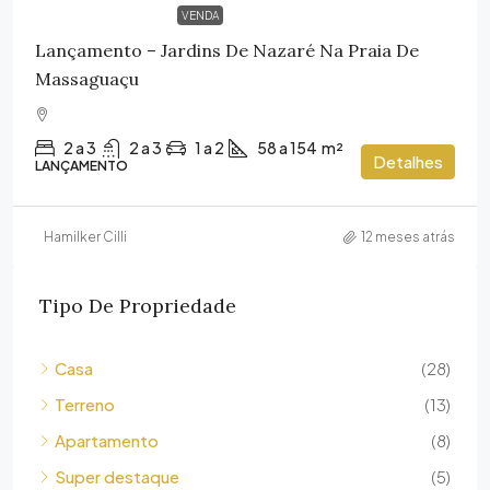
VENDA
Lançamento – Jardins De Nazaré Na Praia De
Massaguaçu
2 a 3
2 a 3
1 a 2
58 a 154
m²
Detalhes
LANÇAMENTO
Hamilker Cilli
12 meses atrás
Tipo De Propriedade
Casa
(28)
Terreno
(13)
Apartamento
(8)
Super destaque
(5)