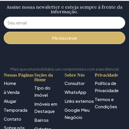
Assine nossa newsletter e esteja sempre à frente da
informação.
Me inscrever
Mais que uma imobiliária, um compromisso com a excêlencia!
Nossas Páginas
Seções da
Sobre Nós
Privacidade
Home
Home
Consultor
Política de
Tipo do
Privacidade
à Venda
WhatsApp
Imóvel
Termos e
Alugar
Links externos
Imóveis em
Condições
Temporada
Google Meu
Destaque
Negócio
Contato
Bairros
Sobre nós
Cidades