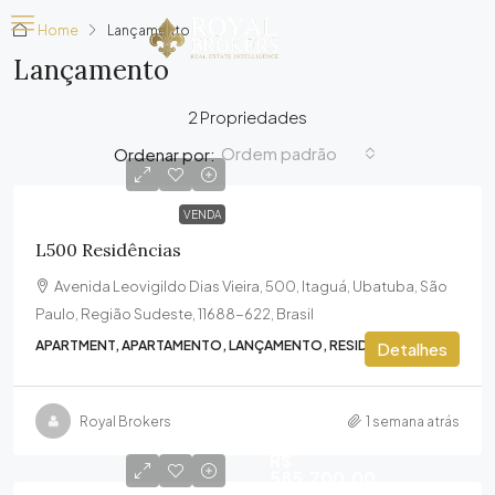
Home
Lançamento
Lançamento
2 Propriedades
Ordem padrão
Ordenar por:
VENDA
L500 Residências
Avenida Leovigildo Dias Vieira, 500, Itaguá, Ubatuba, São
Paulo, Região Sudeste, 11688-622, Brasil
APARTMENT, APARTAMENTO, LANÇAMENTO, RESIDENTIAL
Detalhes
Royal Brokers
1 semana atrás
R$
585.700,00