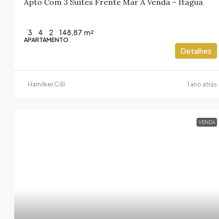
Apto Com 3 Suítes Frente Mar A Venda – Itaguá
3
4
2
148,87
m²
APARTAMENTO
Detalhes
Hamilker Cilli
1 ano atrás
VENDA