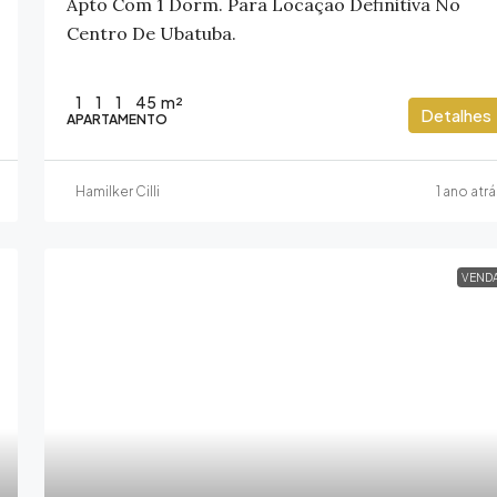
Apto Com 1 Dorm. Para Locação Definitiva No
Centro De Ubatuba.
1
1
1
45
m²
Detalhes
APARTAMENTO
Hamilker Cilli
1 ano atr
VEND