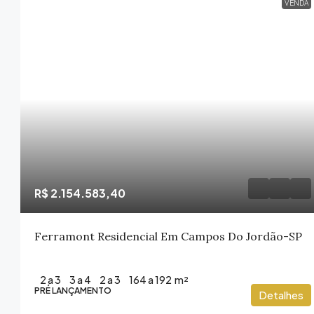
VENDA
R$ 2.154.583,40
Ferramont Residencial Em Campos Do Jordão-SP
2 a 3
3 a 4
2 a 3
164 a 192
m²
PRÉ LANÇAMENTO
Detalhes