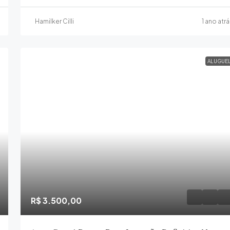
Hamilker Cilli
1 ano atr
ALUGUE
R$ 3.500,00