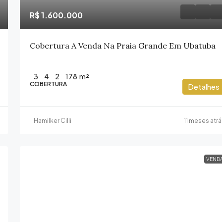
R$ 1.600.000
Cobertura A Venda Na Praia Grande Em Ubatuba
3
4
2
178
m²
COBERTURA
Detalhes
Hamilker Cilli
11 meses atr
VEND