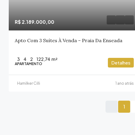
R$ 2.189.000,00
Apto Com 3 Suítes À Venda – Praia Da Enseada
3
4
2
122,74
m²
Detalhes
APARTAMENTO
Hamilker Cilli
1 ano atrás
1