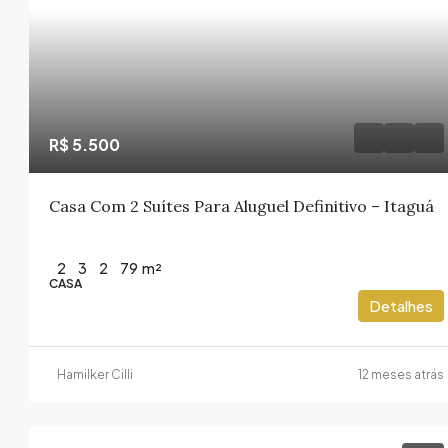
R$ 5.500
Casa Com 2 Suítes Para Aluguel Definitivo – Itaguá
2
3
2
79
m²
CASA
Detalhes
Hamilker Cilli
12 meses atrás