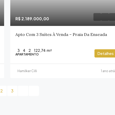
R$ 2.189.000,00
Apto Com 3 Suítes À Venda – Praia Da Enseada
3
4
2
122,74
m²
Detalhes
APARTAMENTO
Hamilker Cilli
1 ano atr
2
3