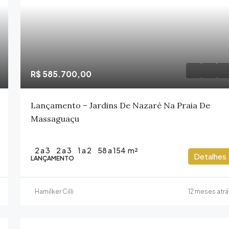
R$ 585.700,00
Lançamento – Jardins De Nazaré Na Praia De
Massaguaçu
2 a 3
2 a 3
1 a 2
58 a 154
m²
Detalhes
LANÇAMENTO
Hamilker Cilli
12 meses atrá