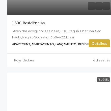
L500 Residências
Avenida Leovigildo Dias Vieira, 500, Itaguá, Ubatuba, São
Paulo, Região Sudeste, 11688-622, Brasil
Detalhes
APARTMENT, APARTAMENTO, LANÇAMENTO, RESIDENTIAL
Royal Brokers
6 dias atrás
ALUGUEL