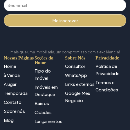
Me inscrever
Mais que uma imobiliária, um compromisso com a excêlencia!
Nossas Páginas
Seções da
Sobre Nós
Privacidade
Home
Home
Consultor
Política de
Tipo do
Privacidade
à Venda
WhatsApp
Imóvel
Termos e
Alugar
Links externos
Imóveis em
Condições
Temporada
Google Meu
Destaque
Negócio
Contato
Bairros
Sobre nós
Cidades
Blog
Lançamentos