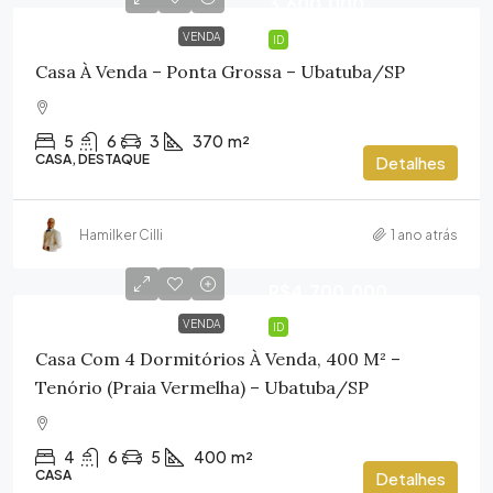
3.600.000
VENDA
ID
Casa À Venda – Ponta Grossa – Ubatuba/SP
5
6
3
370
m²
CASA, DESTAQUE
Detalhes
Hamilker Cilli
1 ano atrás
R$4.700.000
VENDA
ID
Casa Com 4 Dormitórios À Venda, 400 M² –
Tenório (Praia Vermelha) – Ubatuba/SP
4
6
5
400
m²
CASA
Detalhes