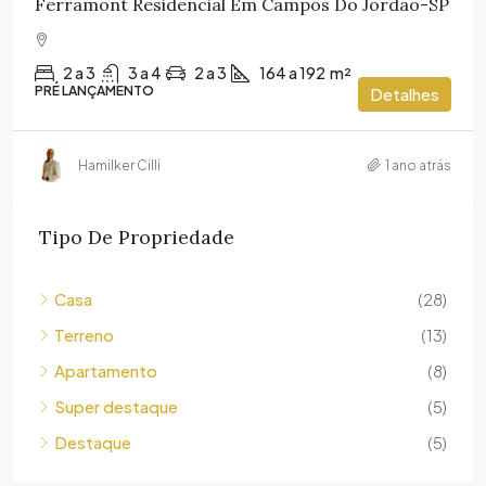
Ferramont Residencial Em Campos Do Jordão-SP
2 a 3
3 a 4
2 a 3
164 a 192
m²
PRÉ LANÇAMENTO
Detalhes
Hamilker Cilli
1 ano atrás
Tipo De Propriedade
Casa
(28)
Terreno
(13)
Apartamento
(8)
Super destaque
(5)
Destaque
(5)