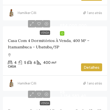
Hamilker Cilli
1 ano atrás
R$4.000.000
VENDA
ID
Casa Com 4 Dormitórios À Venda, 400 M² –
Itamambuca – Ubatuba/SP
4
5
6
400
m²
CASA
Detalhes
Hamilker Cilli
1 ano atrás
R$
2.154.583,40
VENDA