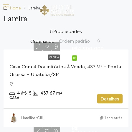
Home
Lareira
Lareira
5 Propriedades
Ordem padrão
Ordenar por:
R$4.900.000
VENDA
ID
Casa Com 4 Dormitórios À Venda, 437 M² – Ponta
Grossa – Ubatuba/SP
4
5
437.67
m²
CASA
Detalhes
Hamilker Cilli
1 ano atrás
R$