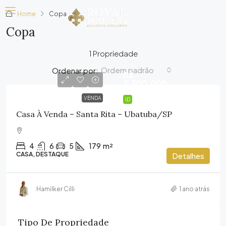
Home
Copa
Copa
1 Propriedade
Ordem padrão
Ordenar por:
R$
2.500.000
VENDA
ID
Casa À Venda – Santa Rita – Ubatuba/SP
4
6
5
179
m²
CASA, DESTAQUE
Detalhes
Hamilker Cilli
1 ano atrás
Tipo De Propriedade