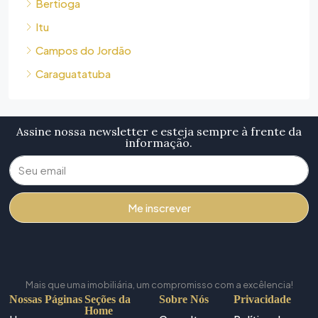
Bertioga
Itu
Campos do Jordão
Caraguatatuba
Assine nossa newsletter e esteja sempre à frente da
informação.
Me inscrever
Mais que uma imobiliária, um compromisso com a excêlencia!
Nossas Páginas
Seções da
Sobre Nós
Privacidade
Home