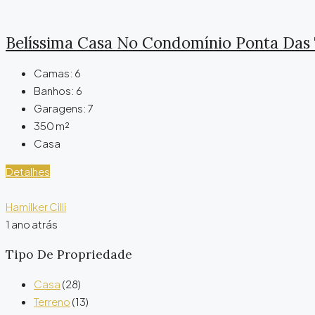
Belíssima Casa No Condomínio Ponta Das
Camas:
6
Banhos:
6
Garagens:
7
350
m²
Casa
Detalhes
Hamilker Cilli
1 ano atrás
Tipo De Propriedade
Casa
(28)
Terreno
(13)