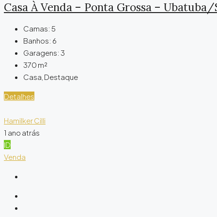
Casa À Venda – Ponta Grossa – Ubatuba/
Camas:
5
Banhos:
6
Garagens:
3
370
m²
Casa, Destaque
Detalhes
Hamilker Cilli
1 ano atrás
ID
Venda