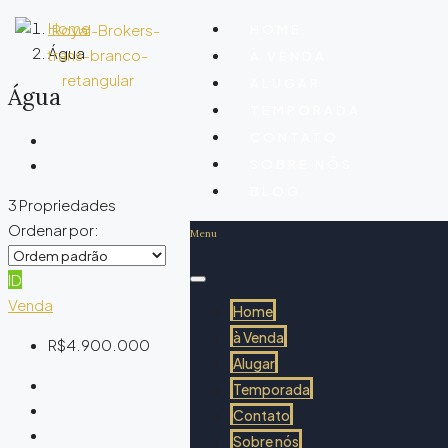
Home
HOME
Água
À VENDA
ALUGAR
Água
TEMPORADA
CONTATO
SOBRE NÓS
BLOG
3 Propriedades
Ordenar por:
Menu
ID
Venda
Home
à Venda
R$4.900.000
Alugar
Temporada
Contato
Sobre nós