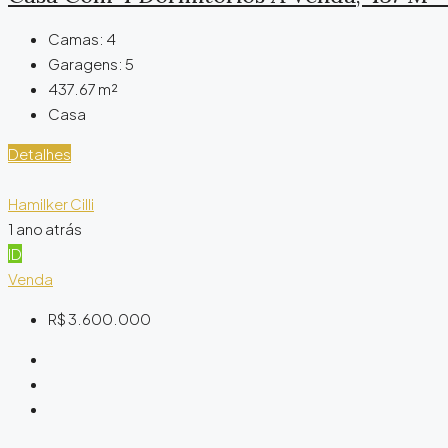
Camas:
4
Garagens:
5
437.67
m²
Casa
Detalhes
Hamilker Cilli
1 ano atrás
ID
Venda
R$ 3.600.000